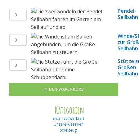
Menge
Pendel-
Pendel-
Seilbahn
Seilbahn
Menge
Winde/S
Winde/Station
zur Gro
zur
Seilbahn
Großen
Seilbahn
Stütze z
Menge
Stütze
Großen
zur
Seilbahn
Großen
Seilbahn
Menge
IN DEN WARENKORB
Kategorien
Erde - Schwerkraft
Unsere Klassiker
Spielzeug