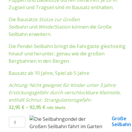
Puppen und Bauklötze dürfen mitfahren. Je 20 m
Zugseil und Tragseil sind im Bausatz enthalten.
Die Bausätze
Stütze zur Großen
Seilbahn
und
Winde/Station
können die Große
Seilbahn erweitern.
Die Pendel-Seilbahn bringt die Fahrgäste gleichzeitig
hinauf und herunter, genau wie die großen
Bergbahnen in den Bergen.
Bausatz ab 10 Jahre, Spiel ab 5 Jahre
Achtung: Nicht geeignet für Kinder unter 3 Jahre:
Erstickungsgefahr durch verschluckbare Kleinteile,
enthält Schnur, Strangulationsgefahr.
Preisspanne:
32,95
€
–
92,95
€
inkl. MwSt.
32,95 €
Große
bis
Große
Seilbahn
Seilbahn
92,95 €